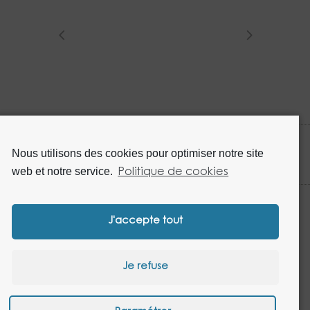
Nous utilisons des cookies pour optimiser notre site
web et notre service.
Politique de cookies
J'accepte tout
DUPONT RESTAURATION - 13 Avenue Blaise Pascal - PA Les
Je refuse
Portes du Nord – 62820 LIBERCOURT
Tél. : +33 (0)3.21.08.90.00 - Fax : +33 (0)3.21.08.90.01
Mentions légales
Données personnelles