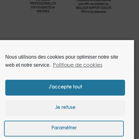
Nous utilisons des cookies pour optimiser notre site
web et notre service.
Politique de cookies
J'accepte tout
DUPONT RESTAURATION - 13 Avenue Blaise Pascal - PA Les
Je refuse
Portes du Nord – 62820 LIBERCOURT
Tél. : +33 (0)3.21.08.90.00 - Fax : +33 (0)3.21.08.90.01
Mentions légales
Données personnelles
Paramétrer
Code de conduites
Code de conduite fournisseurs