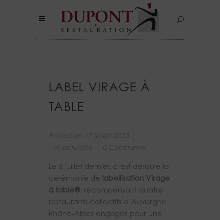
LABEL VIRAGE À
TABLE
Posted on
17 juillet 2023
in
actualite
0 Comments
Le 6 juillet dernier, c’est déroulé la
cérémonie de
labellisation
Virage
à table®
, récompensant quatre
restaurants collectifs d’Auvergne
Rhône-Alpes engagés pour une